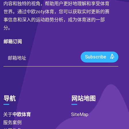
内容和独特的视角，帮助用户更好地理解和享受体育
世界。通过中欧zoty体育，您可以获取实时更新的赛
事信息和深入的运动趋势分析，成为体育迷的一部
分。
邮箱订阅
Subscribe
导航
网站地图
关于
中欧体育
SiteMap
服务案例