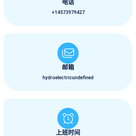
电话
+14573979427
邮箱
hydroelectricundefined
上班时间