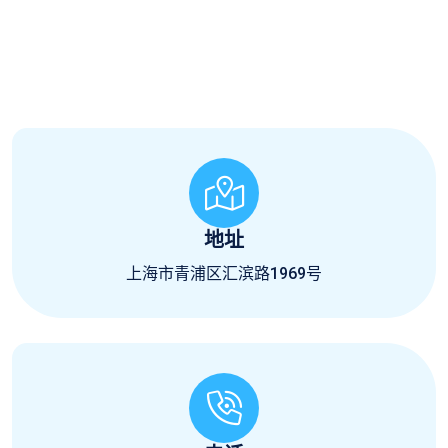
地址
上海市青浦区汇滨路1969号