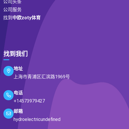
公司头条
公司服务
找到
中欧zoty体育
找到我们
地址
上海市青浦区汇滨路1969号
电话
+14573979427
邮箱
hydroelectricundefined